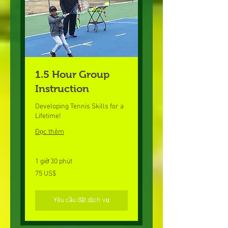
1.5 Hour Group
Instruction
Developing Tennis Skills for a
Lifetime!
Đọc thêm
1 giờ 30 phút
75
75 US$
đô
la
Mỹ
Yêu cầu đặt dịch vụ