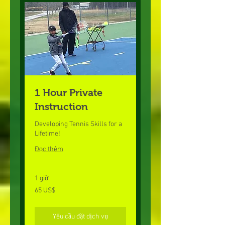
1 Hour Private
Instruction
Developing Tennis Skills for a
Lifetime!
Đọc thêm
1 giờ
65
65 US$
đô
la
Mỹ
Yêu cầu đặt dịch vụ