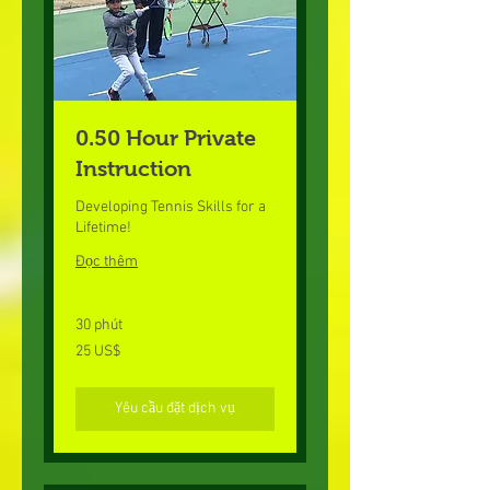
0.50 Hour Private
Instruction
Developing Tennis Skills for a
Lifetime!
Đọc thêm
30 phút
25
25 US$
đô
la
Mỹ
Yêu cầu đặt dịch vụ