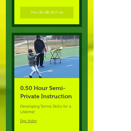
la
Mỹ
Yêu cầu đặt dịch vụ
0.50 Hour Semi-
Private Instruction
Developing Tennis Skills for a
Lifetime!
Đọc thêm