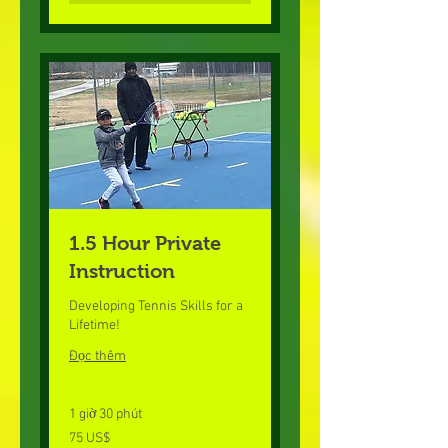
1.5 Hour Private
Instruction
Developing Tennis Skills for a
Lifetime!
Đọc thêm
1 giờ 30 phút
75
75 US$
đô