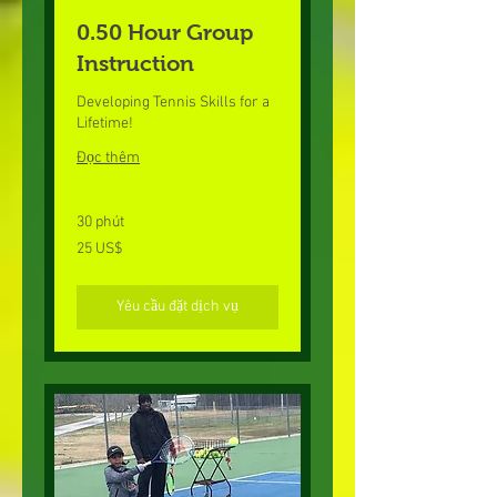
0.50 Hour Group
Instruction
Developing Tennis Skills for a
Lifetime!
Đọc thêm
30 phút
25
25 US$
đô
la
Mỹ
Yêu cầu đặt dịch vụ