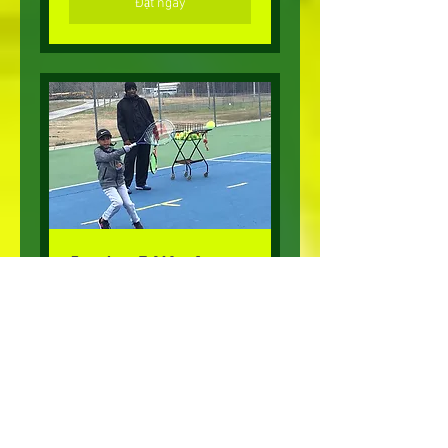
Đặt ngay
Junior 5 Week
Program
Developing Tennis Skills for a
Lifetime!
Đọc thêm
Đang tải ngày...