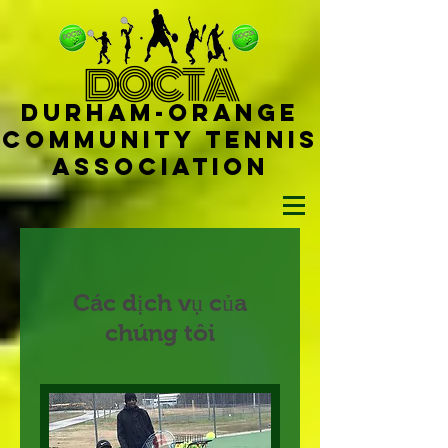
D
OCTA
Durham-
Orange
Community Tennis
Ass
ociat
ion
Các dịch vụ của
chúng tôi