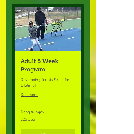
Adult 5 Week
Program
Developing Tennis Skills for a
Lifetime!
Đọc thêm
Đang tải ngày...
225
225 US$
đô
la
Mỹ