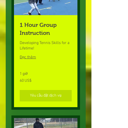
1 Hour Group
Instruction
Developing Tennis Skills for a
Lifetime!
Đọc thêm
1 giờ
60
60 US$
đô
la
Mỹ
Yêu cầu đặt dịch vụ