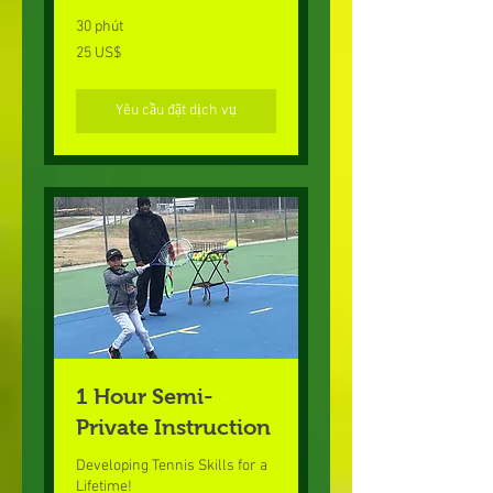
30 phút
25
25 US$
đô
la
Mỹ
Yêu cầu đặt dịch vụ
1 Hour Semi-
Private Instruction
Developing Tennis Skills for a
Lifetime!